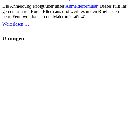
Die Anmeldung erfolgt über unser
Anmeldeformular
. Dieses füllt Ihr
gemeinsam mit Euren Eltern aus und werft es in den Briefkasten
beim Feuerwehrhaus in der Maierhofstraße 41.
Weiterlesen …
Übungen
Montag 17. August 2026, 19:30 Uhr
- 21:30 Uhr, Feriendienst
Verantwortlich: Purr Alexander
Montag 7. September 2026, 19:30 Uhr
- 21:30 Uhr, Feriendienst
This is an event reminder
Freitag 18. September 2026, 0:00 Uhr
TM2
Verantwortlich: Purr Alexander
Samstag 19. September 2026, 0:00 Uhr
TM2