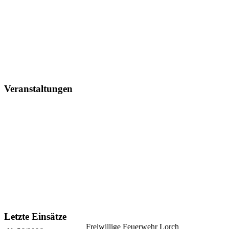
Verantwortlich: Purr Alexander
Montag 21. September 2026, 19:30 Uhr
- 21:30 Uhr, 1+2+3+4+5
Verantwortlich: Purr Alexander
Veranstaltungen
Dienstag 18. August 2026, 19:30 Uhr
- 21:00 Uhr, Besprechung TdoT Team
Sonntag 13. September 2026, 0:00 Uhr
Tag der offenen Tür
This is an event reminder
Sonntag 13. Dezember 2026, 15:00 Uhr
- 18:00 Uhr, Adventscafé
Letzte Einsätze
Freiwillige Feuerwehr Lorch