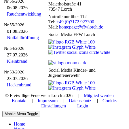
Nr.56/2026
Maierhofstraße 41
06.08.2026
73547 Lorch
Rauchentwicklung
Notrufe nur über 112
Tel:
+49 (0)7172 927300
Nr.55/2026
Mail:
homepage@ffwlorch.de
01.08.2026
Social Media FFW Lorch
Notfalltüröffnung
Nr.54/2026
27.07.2026
Kleinbrand
Social Media Kinder- und
Nr.53/2026
Jugendfeuerwehr
23.07.2026
Heckenbrand
© Freiwillige Feuerwehr Lorch 2026 |
Mitglied werden
|
Kontakt
|
Impressum
|
Datenschutz
|
Cookie-
Einstellungen
|
Login
Mobile Menu Toggle
Home